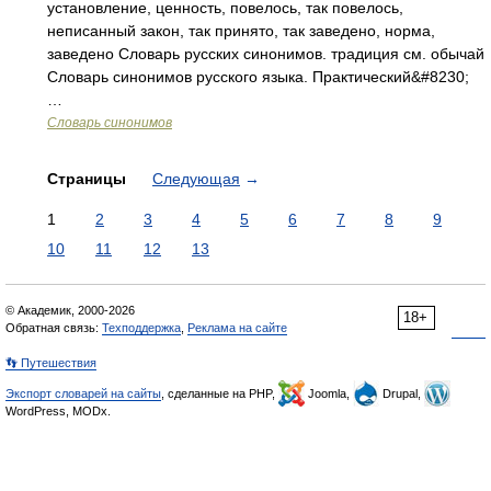
установление, ценность, повелось, так повелось,
неписанный закон, так принято, так заведено, норма,
заведено Словарь русских синонимов. традиция см. обычай
Словарь синонимов русского языка. Практический&#8230;
…
Словарь синонимов
Страницы
Следующая
→
1
2
3
4
5
6
7
8
9
10
11
12
13
© Академик, 2000-2026
18+
Обратная связь:
Техподдержка
,
Реклама на сайте
👣 Путешествия
Экспорт словарей на сайты
, сделанные на PHP,
Joomla,
Drupal,
WordPress, MODx.