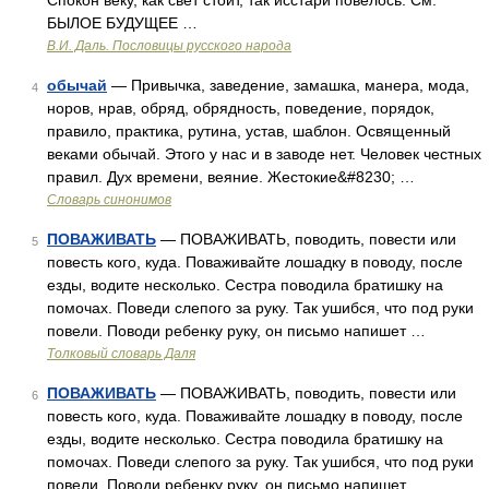
Спокон веку, как свет стоит, так исстари повелось. См.
БЫЛОЕ БУДУЩЕЕ …
В.И. Даль. Пословицы русского народа
обычай
— Привычка, заведение, замашка, манера, мода,
4
норов, нрав, обряд, обрядность, поведение, порядок,
правило, практика, рутина, устав, шаблон. Освященный
веками обычай. Этого у нас и в заводе нет. Человек честных
правил. Дух времени, веяние. Жестокие&#8230; …
Словарь синонимов
ПОВАЖИВАТЬ
— ПОВАЖИВАТЬ, поводить, повести или
5
повесть кого, куда. Поваживайте лошадку в поводу, после
езды, водите несколько. Сестра поводила братишку на
помочах. Поведи слепого за руку. Так ушибся, что под руки
повели. Поводи ребенку руку, он письмо напишет …
Толковый словарь Даля
ПОВАЖИВАТЬ
— ПОВАЖИВАТЬ, поводить, повести или
6
повесть кого, куда. Поваживайте лошадку в поводу, после
езды, водите несколько. Сестра поводила братишку на
помочах. Поведи слепого за руку. Так ушибся, что под руки
повели. Поводи ребенку руку, он письмо напишет …